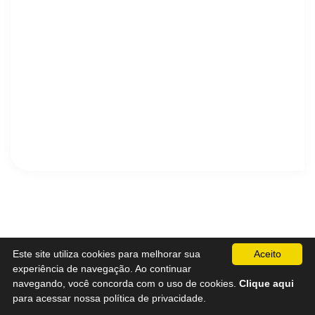
Sac0800Telefone
Este site utiliza cookies para melhorar sua
Aceito
experiência de navegação. Ao continuar
Sac 0800 e Telefone de Todas as Empresas - Faça uma
navegando, você concorda com o uso de cookies.
Clique aqui
Avaliação/Reclamação da empresa ou produto
para acessar nossa política de privacidade.