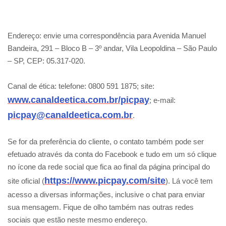
Endereço: envie uma correspondência para Avenida Manuel
Bandeira, 291 – Bloco B – 3º andar, Vila Leopoldina – São Paulo
– SP, CEP: 05.317-020.
Canal de ética: telefone: 0800 591 1875; site:
www.canaldeetica.com.br/picpay
; e-mail:
picpay@canaldeetica.com.br
.
Se for da preferência do cliente, o contato também pode ser
efetuado através da conta do Facebook e tudo em um só clique
no ícone da rede social que fica ao final da página principal do
https://www.picpay.com/site
site oficial (
). Lá você tem
acesso a diversas informações, inclusive o chat para enviar
sua mensagem. Fique de olho também nas outras redes
sociais que estão neste mesmo endereço.