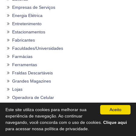
Empresas de Serviços
Energia Elétrica
Entretenimento
Estacionamentos
Fabricantes
Faculdades/Universidades
Farmácias
Ferramentas
Fraldas Descartáveis
Grandes Magazines
Lojas
Operadora de Celular
Órgãos
Este site utiliza cookies para melhorar sua
Aceito
Planos de Saúde
experiência de navegação. Ao continuar
Programas do Governo
navegando, você concorda com o uso de cookies.
Clique aqui
para acessar nossa política de privacidade.
Rações