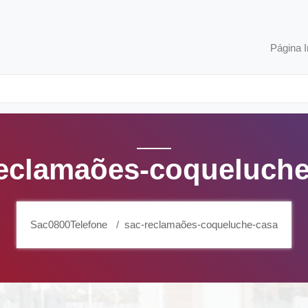
Página I
reclamaões-coqueluche
Sac0800Telefone
sac-reclamaões-coqueluche-casa