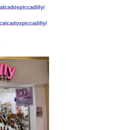
alcadospiccadilly/
calcadospiccadilly/
R