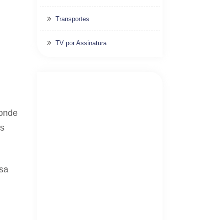
Transportes
TV por Assinatura
 onde
as
sa