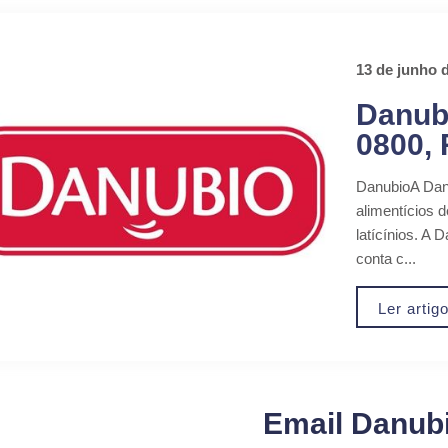
13 de junho 
Danubi
0800,
DanubioA Dan
alimentícios 
latícínios. A 
conta c...
Ler artig
Email Danub