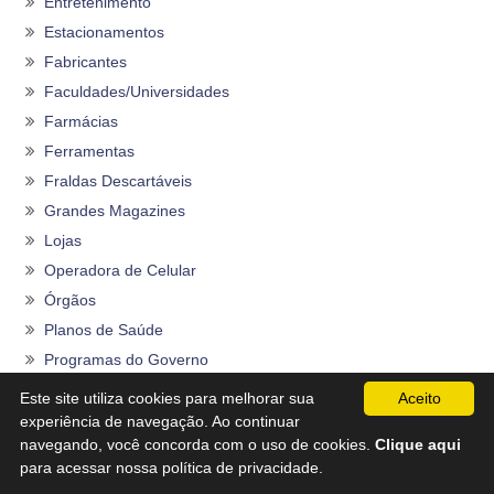
Entretenimento
Estacionamentos
Fabricantes
Faculdades/Universidades
Farmácias
Ferramentas
Fraldas Descartáveis
Grandes Magazines
Lojas
Operadora de Celular
Órgãos
Planos de Saúde
Programas do Governo
Rações
Este site utiliza cookies para melhorar sua
Aceito
Restaurantes
experiência de navegação. Ao continuar
navegando, você concorda com o uso de cookies.
Clique aqui
Seguros
para acessar nossa política de privacidade.
Sem categoria