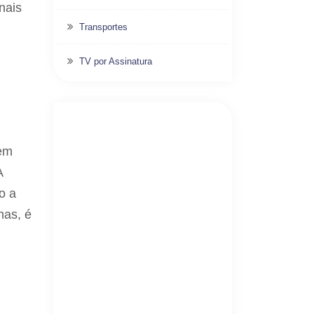
nais
Transportes
TV por Assinatura
tem
A
o a
mas, é