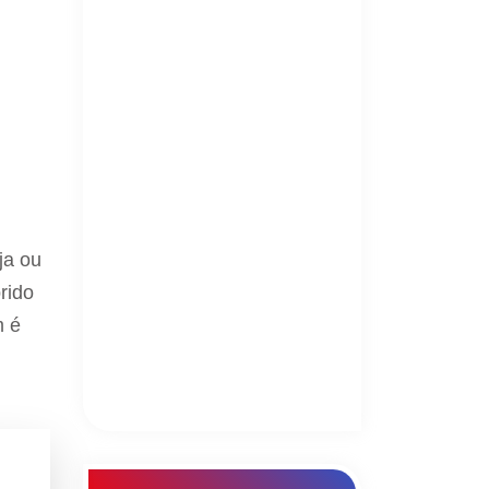
ja ou
rido
m é