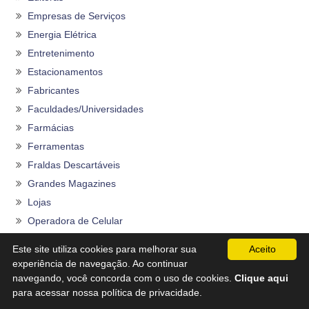
Empresas de Serviços
Energia Elétrica
Entretenimento
Estacionamentos
Fabricantes
Faculdades/Universidades
Farmácias
Ferramentas
Fraldas Descartáveis
Grandes Magazines
Lojas
Operadora de Celular
Órgãos
Este site utiliza cookies para melhorar sua
Aceito
Planos de Saúde
experiência de navegação. Ao continuar
Programas do Governo
navegando, você concorda com o uso de cookies.
Clique aqui
para acessar nossa política de privacidade.
Rações