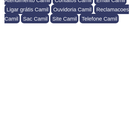
Atendimento Camil
Contatos Camil
Email Camil
Ligar grátis Camil
Ouvidoria Camil
Reclamacoes
Camil
Sac Camil
Site Camil
Telefone Camil