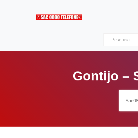
Sac0800Telefone
Gontijo –
Sac08