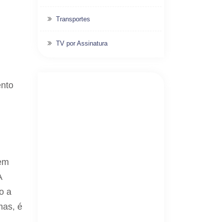
Transportes
TV por Assinatura
ento
tem
A
o a
mas, é