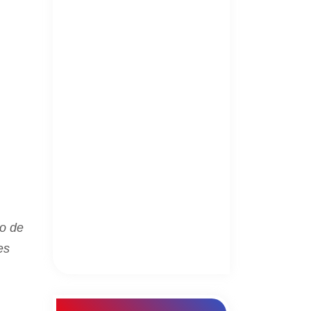
do de
es