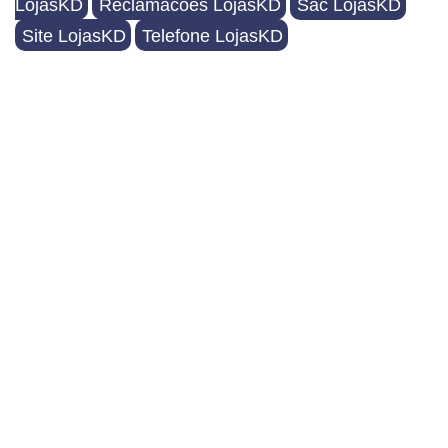
LojasKD
Reclamacoes LojasKD
Sac LojasKD
Site LojasKD
Telefone LojasKD