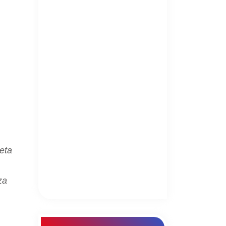
eta
za