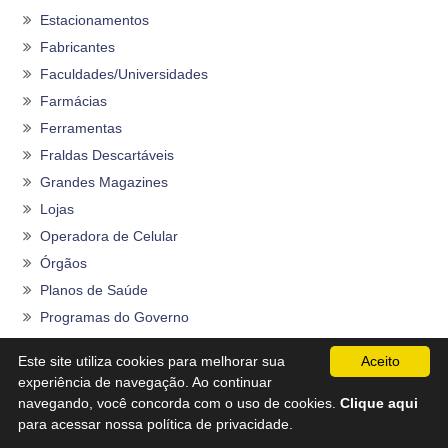
Estacionamentos
Fabricantes
Faculdades/Universidades
Farmácias
Ferramentas
Fraldas Descartáveis
Grandes Magazines
Lojas
Operadora de Celular
Órgãos
Planos de Saúde
Programas do Governo
Rações
Este site utiliza cookies para melhorar sua
Aceito
Restaurantes
experiência de navegação. Ao continuar
Seguros
navegando, você concorda com o uso de cookies.
Clique aqui
para acessar nossa política de privacidade.
Sem categoria