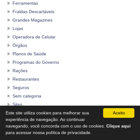
Ferramentas
Fraldas Descartáveis
Grandes Magazines
Lojas
Operadora de Celular
Órgãos
Planos de Saúde
Programas do Governo
Rações
Restaurantes
Seguros
Sem categoria
Sites
Este site utiliza cookies para melhorar sua
Aceito
Supermercados/Hipermercados
experiência de navegação. Ao continuar
Transportes
navegando, você concorda com o uso de cookies.
Clique aqui
TV por Assinatura
para acessar nossa política de privacidade.