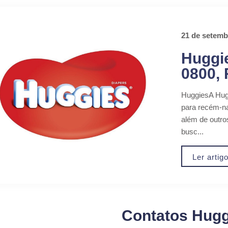
21 de setemb
Huggie
0800,
HuggiesA Hug
para recém-na
além de outros
busc...
Ler artig
Contatos Hugg