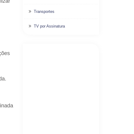
lizar
Transportes
TV por Assinatura
ções
da.
einada