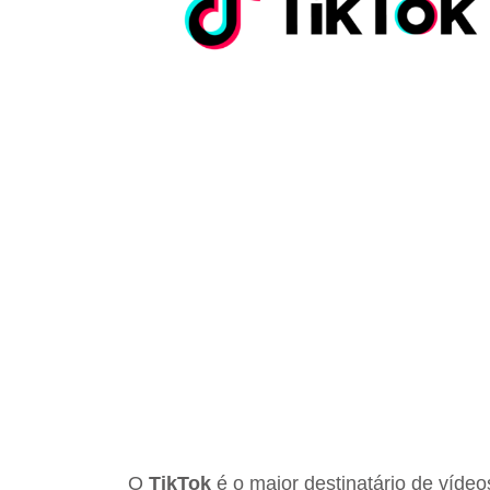
O
TikTok
é o maior destinatário de víde