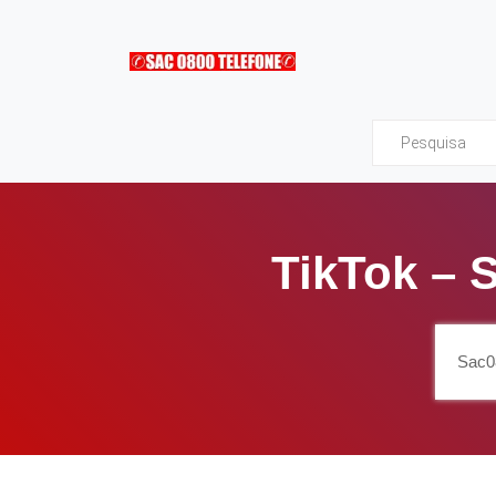
Sac0800Telefone
TikTok – 
Sac0