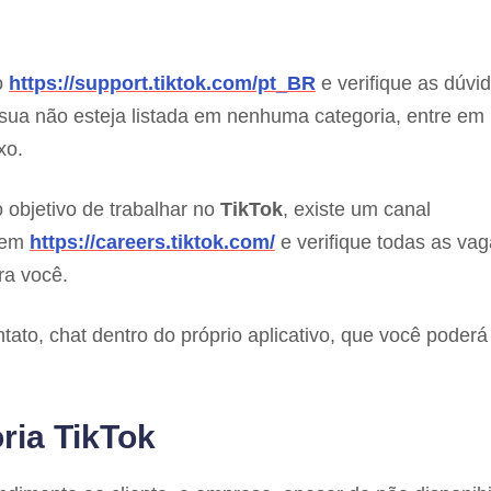
o
https://support.tiktok.com/pt_BR
e verifique as dúvi
ua não esteja listada em nenhuma categoria, entre em
xo.
objetivo de trabalhar no
TikTok
, existe um canal
e em
https://careers.tiktok.com/
e verifique todas as va
ra você.
ato, chat dentro do próprio aplicativo, que você poderá
ria TikTok