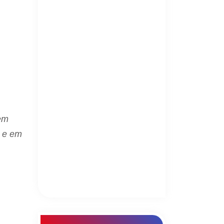
sem
s e em