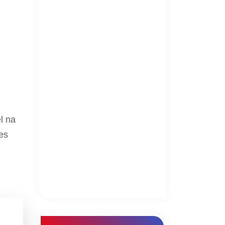
l na
es