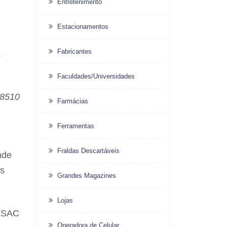
Entretenimento
Estacionamentos
Fabricantes
.
Faculdades/Universidades
08510
Farmácias
Ferramentas
Fraldas Descartáveis
nde
as
Grandes Magazines
Lojas
o SAC
Operadora de Celular