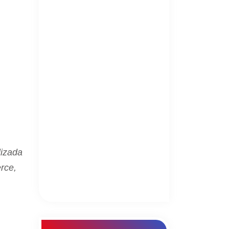
lizada
rce,