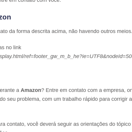
tre em contato com você.
zon
ato da forma descrita acima, não havendo outros meios
s no link
isplay.html/ref=footer_gw_m_b_he?ie=UTF8&nodeId=5
perante a
Amazon
? Entre em contato com a empresa, o
do seu problema, com um trabalho rápido para corrigir 
a contato, você deverá seguir as orientações do tópic