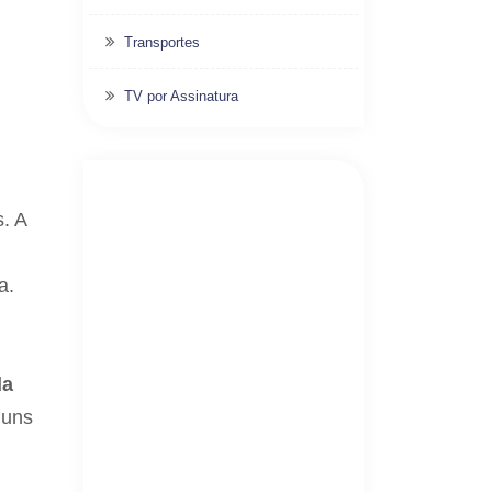
Transportes
TV por Assinatura
. A
a.
da
muns