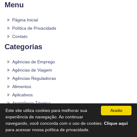
Menu
Página Inicial
Política de Privacidade
Contato
Categorias
Agências de Emprego
Agências de Viagem
Agências Reguladoras
Alimentos
Aplicativos
Assistência Técnica
Este site utiliza cookies para melhorar sua
Aceito
Autopeças
experiência de navegação. Ao continuar
Bancos
navegando, você concorda com o uso de cookies.
Clique aqui
Bebidas
para acessar nossa política de privacidade.
Brinquedos