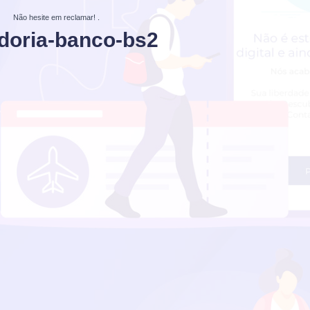
Não hesite em reclamar!
.
doria-banco-bs2