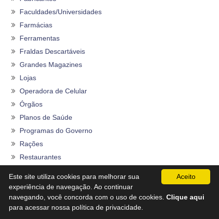
Faculdades/Universidades
Farmácias
Ferramentas
Fraldas Descartáveis
Grandes Magazines
Lojas
Operadora de Celular
Órgãos
Planos de Saúde
Programas do Governo
Rações
Restaurantes
Seguros
Este site utiliza cookies para melhorar sua
Aceito
Sem categoria
experiência de navegação. Ao continuar
Sites
navegando, você concorda com o uso de cookies.
Clique aqui
para acessar nossa política de privacidade.
Supermercados/Hipermercados