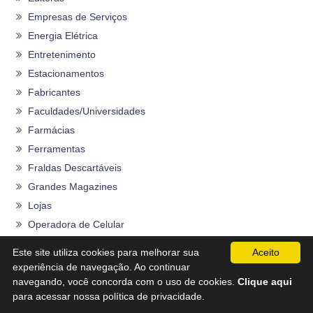
Empresas de Serviços
Energia Elétrica
Entretenimento
Estacionamentos
Fabricantes
Faculdades/Universidades
Farmácias
Ferramentas
Fraldas Descartáveis
Grandes Magazines
Lojas
Operadora de Celular
Órgãos
Este site utiliza cookies para melhorar sua
Aceito
Planos de Saúde
experiência de navegação. Ao continuar
Programas do Governo
navegando, você concorda com o uso de cookies.
Clique aqui
para acessar nossa política de privacidade.
Rações