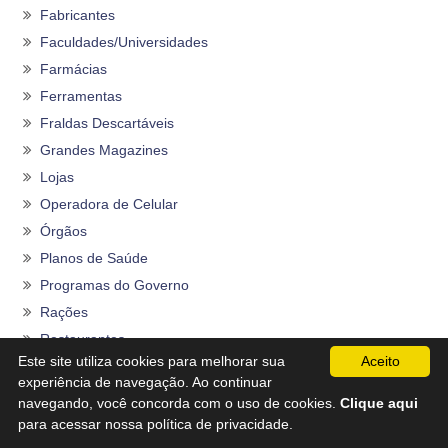
Fabricantes
Faculdades/Universidades
Farmácias
Ferramentas
Fraldas Descartáveis
Grandes Magazines
Lojas
Operadora de Celular
Órgãos
Planos de Saúde
Programas do Governo
Rações
Restaurantes
Este site utiliza cookies para melhorar sua
Aceito
Seguros
experiência de navegação. Ao continuar
Sem categoria
navegando, você concorda com o uso de cookies.
Clique aqui
Sites
para acessar nossa política de privacidade.
Supermercados/Hipermercados