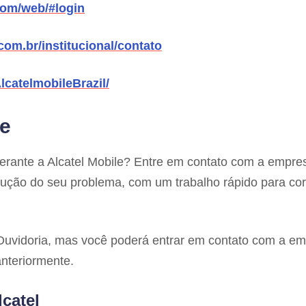
.com/web/#login
com.br/institucional/contato
lcatelmobileBrazil/
le
erante a Alcatel Mobile? Entre em contato com a empre
ução do seu problema, com um trabalho rápido para corr
 Ouvidoria, mas você poderá entrar em contato com a e
anteriormente.
catel