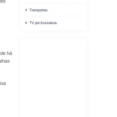
ais
Transportes
TV por Assinatura
nde há
alhas
doa