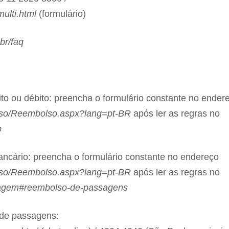
ulti.html
(formulário)
br/faq
o ou débito: preencha o formulário constante no ender
lso/Reembolso.aspx?lang=pt-BR
após ler as regras no
o
ncário: preencha o formulário constante no endereço
so/Reembolso.aspx?lang=pt-BR
após ler as regras no
agem#reembolso-de-passagens
 de passagens: