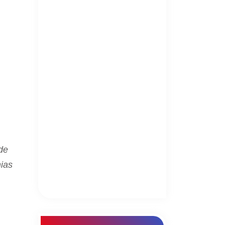
de
ias