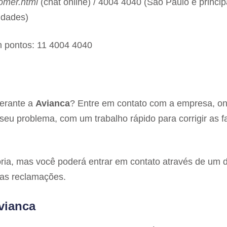
omer.html
(chat online) / 4004 4040 (São Paulo e princip
idades)
 pontos: 11 4004 4040
perante a
Avianca
? Entre em contato com a empresa, o
eu problema, com um trabalho rápido para corrigir as f
ria, mas você poderá entrar em contato através de um 
uas reclamações.
vianca