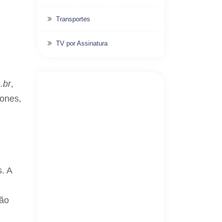
Transportes
TV por Assinatura
.br
,
fones,
. A
ção