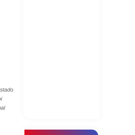
estado
i
ual