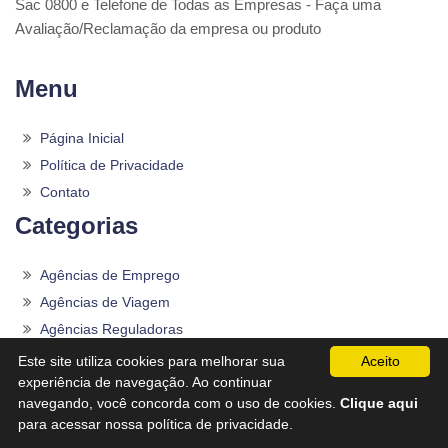
Sac 0800 e Telefone de Todas as Empresas - Faça uma
Avaliação/Reclamação da empresa ou produto
Menu
Página Inicial
Política de Privacidade
Contato
Categorias
Agências de Emprego
Agências de Viagem
Agências Reguladoras
Alimentos
Este site utiliza cookies para melhorar sua
Aceito
experiência de navegação. Ao continuar
Aplicativos
navegando, você concorda com o uso de cookies.
Clique aqui
Assistência Técnica
para acessar nossa política de privacidade.
Autopeças