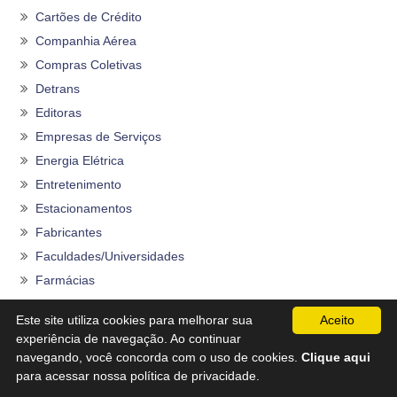
Cartões de Crédito
Companhia Aérea
Compras Coletivas
Detrans
Editoras
Empresas de Serviços
Energia Elétrica
Entretenimento
Estacionamentos
Fabricantes
Faculdades/Universidades
Farmácias
Ferramentas
Este site utiliza cookies para melhorar sua
Aceito
Fraldas Descartáveis
experiência de navegação. Ao continuar
Grandes Magazines
navegando, você concorda com o uso de cookies.
Clique aqui
para acessar nossa política de privacidade.
Lojas