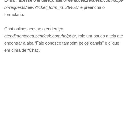
E-mail: acesse o endereço
atendimentocea.zendesk.com/hc/pt-
br/requests/new?ticket_form_id=284627
e preencha o
formulário.
Chat online: acesse o endereço
atendimentocea.zendesk.com/hc/pt-br
, role um pouco a tela até
encontrar a aba “Fale conosco também pelos canais” e clique
em cima de “Chat”.