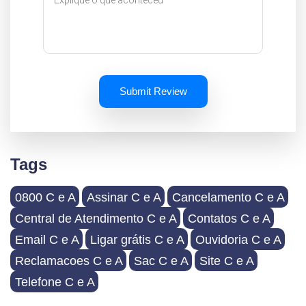
Submit Review
Tags
0800 C e A
Assinar C e A
Cancelamento C e A
Central de Atendimento C e A
Contatos C e A
Email C e A
Ligar grátis C e A
Ouvidoria C e A
Reclamacoes C e A
Sac C e A
Site C e A
Telefone C e A